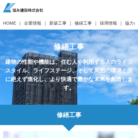
HOME
企業情報
新築工事
修繕工事
採用情報
協力会
修繕工事
建物の性能や機能は、住む人や利用する人のライフ
スタイル、ライフステージ、そして周囲の環境と共
に絶えず進化し、より快適で豊かな未来を創造しま
す。
修繕工事