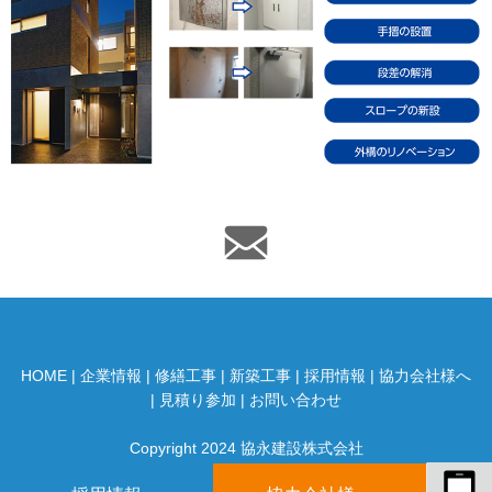
HOME
|
企業情報
|
修繕工事
|
新築工事
|
採用情報
|
協力会社様へ
|
見積り参加
|
お問い合わせ
Copyright 2024 協永建設株式会社