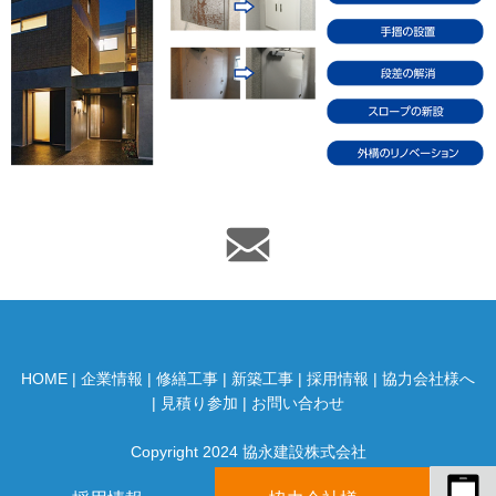
HOME
|
企業情報
|
修繕工事
|
新築工事
|
採用情報
|
協力会社様へ
|
見積り参加
|
お問い合わせ
Copyright 2024 協永建設株式会社