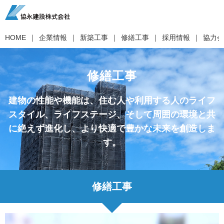
HOME
企業情報
新築工事
修繕工事
採用情報
協力会
修繕工事
建物の性能や機能は、住む人や利用する人のライフ
スタイル、ライフステージ、そして周囲の環境と共
に絶えず進化し、より快適で豊かな未来を創造しま
す。
修繕工事